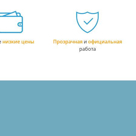
е
низкие цены
Прозрачная
и
официальная
работа