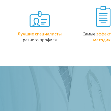
Лучшие специалисты
Самые
эффек
разного профиля
методик