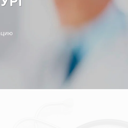
УРГ
тацию